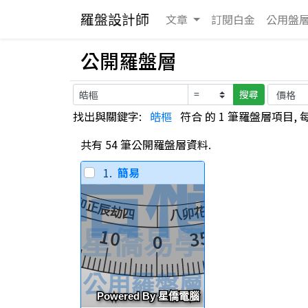
羅盤設計師
文章
訂閱白金
公用
盤
公開羅盤層
搜尋
找出與關鍵字:
皓樞
符合 的 1 筆羅盤層項目, 每
共有 54 筆公開羅盤層資料.
1.
簡易