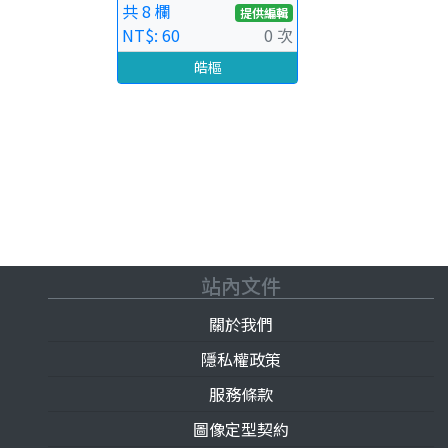
共 8 欄
提供編輯
NT$: 60
0 次
皓樞
站內文件
關於我們
隱私權政策
服務條款
圖像定型契約