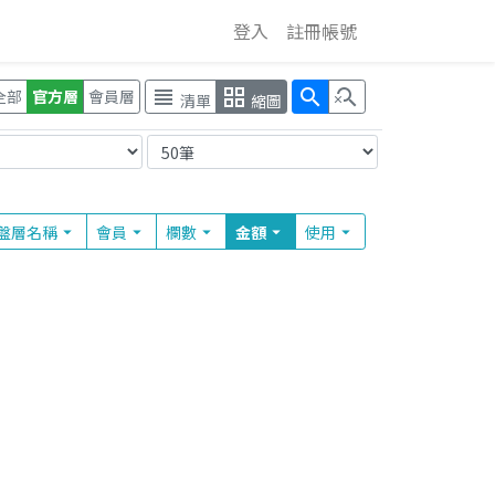
登入
註冊帳號
view_headline
grid_view
search
search_off
全部
官方層
會員層
清單
縮圖
盤層
名稱
會員
欄
數
金額
使用
arrow_drop_down
arrow_drop_down
arrow_drop_down
arrow_drop_down
arrow_drop_down