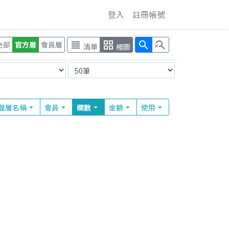
登入
註冊帳號
view_headline
grid_view
search
search_off
全部
官方層
會員層
清單
縮圖
盤層
名稱
會員
欄
數
金額
使用
arrow_drop_down
arrow_drop_down
arrow_drop_down
arrow_drop_down
arrow_drop_down