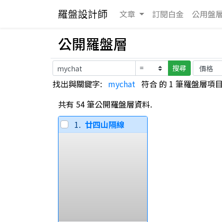
羅盤設計師
文章
訂閱白金
公用
盤
公開羅盤層
搜尋
找出與關鍵字:
mychat
符合 的 1 筆羅盤層項目,
共有 54 筆公開羅盤層資料.
1.
廿四山隔線