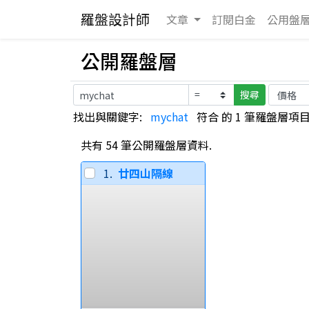
羅盤設計師
文章
訂閱白金
公用
盤
公開羅盤層
搜尋
找出與關鍵字:
mychat
符合 的 1 筆羅盤層項目,
共有 54 筆公開羅盤層資料.
1.
廿四山隔線