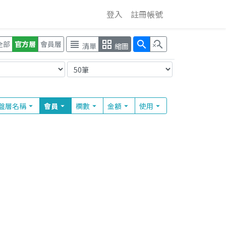
登入
註冊帳號
view_headline
grid_view
search
search_off
全部
官方層
會員層
清單
縮圖
盤層
名稱
會員
欄
數
金額
使用
arrow_drop_down
arrow_drop_down
arrow_drop_down
arrow_drop_down
arrow_drop_down