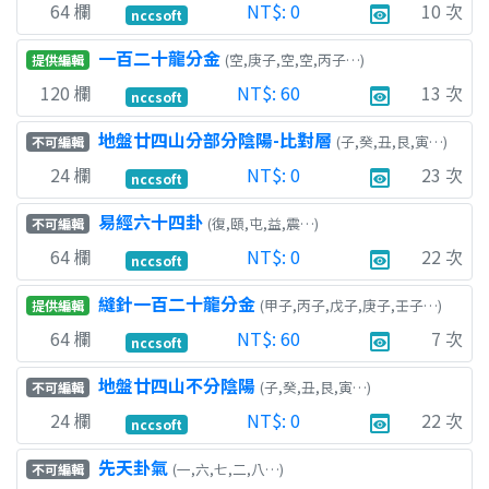
64
欄
NT$:
0
10
次
preview
nccsoft
一百二十龍分金
(空,庚子,空,空,丙子…)
提供編輯
120
欄
NT$:
60
13
次
preview
nccsoft
地盤廿四山分部分陰陽-比對層
(子,癸,丑,艮,寅…)
不可編輯
24
欄
NT$:
0
23
次
preview
nccsoft
易經六十四卦
(復,頤,屯,益,震…)
不可編輯
64
欄
NT$:
0
22
次
preview
nccsoft
縫針一百二十龍分金
(甲子,丙子,戊子,庚子,壬子…)
提供編輯
64
欄
NT$:
60
7
次
preview
nccsoft
地盤廿四山不分陰陽
(子,癸,丑,艮,寅…)
不可編輯
24
欄
NT$:
0
22
次
preview
nccsoft
先天卦氣
(一,六,七,二,八…)
不可編輯