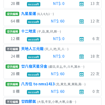
28
欄
NT$:
0
13
次
preview
nccsoft
九星星運
(8,3,4,9,1…)
提供編輯
64
欄
NT$:
60
12
次
preview
nccsoft
十二地支
(子,丑,寅,卯,辰…)
提供編輯
12
欄
NT$:
0
6
次
preview
nccsoft
天地人三元龍
(天,人,地,天,人…)
不可編輯
24
欄
NT$:
0
18
次
preview
nccsoft
廿八宿天星分金
(虛日,女土,牛,斗木,箕水…)
提供編輯
28
欄
NT$:
60
22
次
preview
nccsoft
八方位 to nms1413
(北,東北,東,東南,南…)
提供編輯
8
欄
NT$:
60
0
次
preview
nccsoft
廿四節氣
(大雪,冬至,小寒,大寒,立春…)
不可編輯