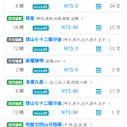
8
欄
NT$:
0
24
次
preview
nccsoft
挨星
(祿存,貪狼,右弼,破軍,左輔…)
提供編輯
24
欄
NT$:
60
15
次
preview
nccsoft
穿山七十二龍分金
(甲子,丙子,戊子,庚子,壬子…)
不可編輯
72
欄
NT$:
0
13
次
preview
nccsoft
版權聲明
(星僑,ww…)
不可編輯
2
欄
NT$:
0
3
次
preview
nccsoft
洛書九星
(一白,八白,三碧,四綠,九紫…)
提供編輯
8
欄
NT$:
60
17
次
preview
nccsoft
穿山七十二龍分金
(甲子,丙子,戊子,庚子,壬子…)
提供編輯
72
欄
NT$:
60
1
次
preview
nccsoft
地盤廿四山分陰陽
(子,癸,丑,艮,寅…)
提供編輯