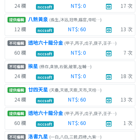
24
欄
NT$:
0
17
次
preview
nccsoft
八煞黃泉
(長生,沐浴,冠帶,臨官,帝旺…)
提供編輯
12
欄
NT$:
60
13
次
preview
nccsoft
透地六十龍分金
(甲子,丙子,戊子,庚子,壬子…)
不可編輯
60
欄
NT$:
0
7
次
preview
nccsoft
挨星
(祿存,貪狼,右弼,破軍,左輔…)
不可編輯
24
欄
NT$:
0
18
次
preview
nccsoft
廿四天星
(天壘,天道,天廚,天市,天棓…)
提供編輯
24
欄
NT$:
60
13
次
preview
nccsoft
透地六十龍分金
(甲子,丙子,戊子,庚子,壬子…)
提供編輯
60
欄
NT$:
60
1
次
preview
nccsoft
洛書九星
(一白,八白,三碧,四綠,九紫…)
不可編輯