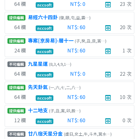
64
欄
NT$:
0
23
次
preview
nccsoft
易經六十四卦
(復,頤,屯,益,震…)
提供編輯
64
欄
NT$:
60
20
次
preview
nccsoft
專案[京房易]-層十一
(子,癸,丑,艮,寅…)
提供編輯
24
欄
NT$:
60
1
次
preview
nccsoft
九星星運
(8,3,4,9,1…)
不可編輯
64
欄
NT$:
0
22
次
preview
nccsoft
先天卦氣
(一,六,七,二,八…)
提供編輯
64
欄
NT$:
60
10
次
preview
nccsoft
十二地支
(子,丑,寅,卯,辰…)
提供編輯
12
欄
NT$:
60
0
次
preview
nccsoft
廿八宿天星分金
(虛日,女土,牛,斗木,箕水…)
不可編輯