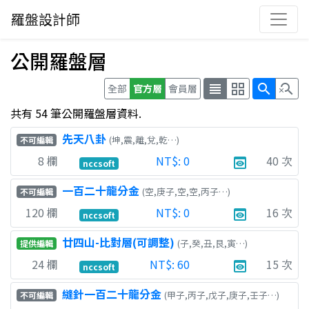
羅盤設計師
公開羅盤層
view_headline
grid_view
search
search_off
全部
官方層
會員層
共有 54 筆公開羅盤層資料.
先天八卦
(坤,震,離,兌,乾…)
不可編輯
8
欄
NT$:
0
40
次
preview
nccsoft
一百二十龍分金
(空,庚子,空,空,丙子…)
不可編輯
120
欄
NT$:
0
16
次
preview
nccsoft
廿四山-比對層(可調整)
(子,癸,丑,艮,寅…)
提供編輯
24
欄
NT$:
60
15
次
preview
nccsoft
縫針一百二十龍分金
(甲子,丙子,戊子,庚子,壬子…)
不可編輯