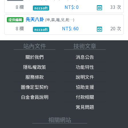
8
欄
NT$:
0
33
次
preview
nccsoft
先天八卦
(坤,震,離,兌,乾…)
提供編輯
8
欄
NT$:
60
20
次
preview
nccsoft
站內文件
技術文章
關於我們
消息公告
隱私權政策
功能特性
服務條款
說明文件
圖像定型契約
協助支援
白金會員說明
付款相關
常見問題
相關網站