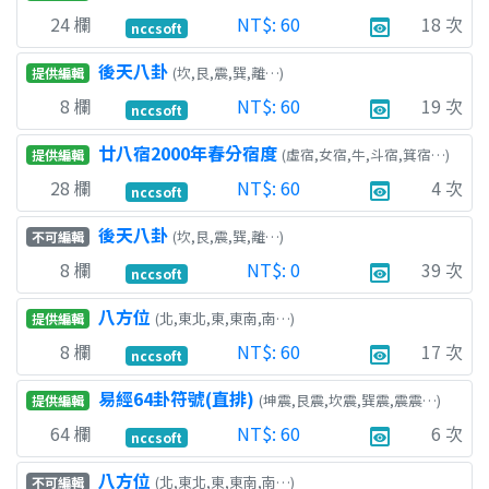
24
欄
NT$:
60
18
次
preview
nccsoft
後天八卦
(坎,艮,震,巽,離…)
提供編輯
8
欄
NT$:
60
19
次
preview
nccsoft
廿八宿2000年春分宿度
(虛宿,女宿,牛,斗宿,箕宿…)
提供編輯
28
欄
NT$:
60
4
次
preview
nccsoft
後天八卦
(坎,艮,震,巽,離…)
不可編輯
8
欄
NT$:
0
39
次
preview
nccsoft
八方位
(北,東北,東,東南,南…)
提供編輯
8
欄
NT$:
60
17
次
preview
nccsoft
易經64卦符號(直排)
(坤震,艮震,坎震,巽震,震震…)
提供編輯
64
欄
NT$:
60
6
次
preview
nccsoft
八方位
(北,東北,東,東南,南…)
不可編輯