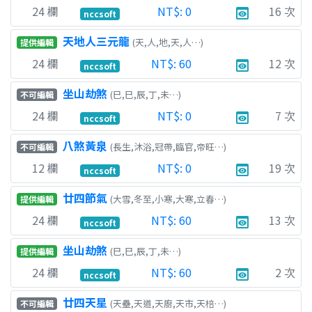
24
欄
NT$:
0
16
次
preview
nccsoft
天地人三元龍
(天,人,地,天,人…)
提供編輯
24
欄
NT$:
60
12
次
preview
nccsoft
坐山劫煞
(巳,巳,辰,丁,未…)
不可編輯
24
欄
NT$:
0
7
次
preview
nccsoft
八煞黃泉
(長生,沐浴,冠帶,臨官,帝旺…)
不可編輯
12
欄
NT$:
0
19
次
preview
nccsoft
廿四節氣
(大雪,冬至,小寒,大寒,立春…)
提供編輯
24
欄
NT$:
60
13
次
preview
nccsoft
坐山劫煞
(巳,巳,辰,丁,未…)
提供編輯
24
欄
NT$:
60
2
次
preview
nccsoft
廿四天星
(天壘,天道,天廚,天市,天棓…)
不可編輯