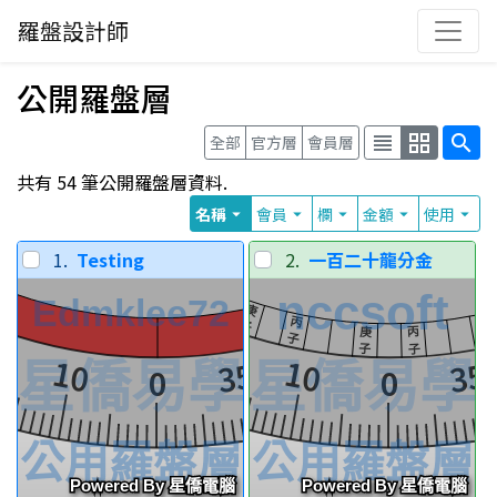
羅盤設計師
公開羅盤層
view_headline
grid_view
search
全部
官方層
會員層
共有 54 筆公開羅盤層資料.
名稱
會員
欄
金額
使用
arrow_drop_down
arrow_drop_down
arrow_drop_down
arrow_drop_down
arrow_drop_down
1.
Testing
2.
一百二十龍分金