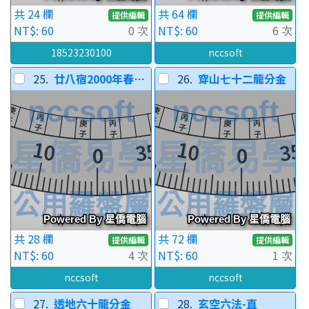
共 24 欄
共 64 欄
提供編輯
提供編輯
NT$: 60
0 次
NT$: 60
6 次
18523230100
nccsoft
25.
廿八宿2000年春分宿度
26.
穿山七十二龍分金
共 28 欄
共 72 欄
提供編輯
提供編輯
NT$: 60
4 次
NT$: 60
1 次
nccsoft
nccsoft
27.
透地六十龍分金
28.
玄空六法-直