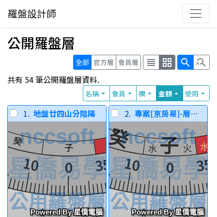
羅盤設計師
公開羅盤層
view_headline
grid_view
search
search_off
全部
官方層
會員層
共有 54 筆公開羅盤層資料.
名稱
會員
欄
金額
使用
arrow_drop_down
arrow_drop_down
arrow_drop_down
arrow_drop_up
arrow_drop_down
1.
地盤廿四山分陰陽
2.
專案[京房易]-層十一