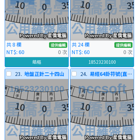
共 8 欄
共 24 欄
提供編輯
提供編輯
NT$: 60
0 次
NT$: 60
0 次
皓樞
18523230100
23.
地盤正針二十四山
24.
易經64卦符號(直排)