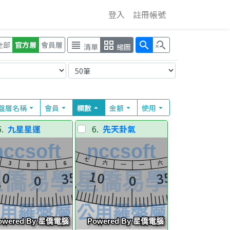
登入
註冊帳號
view_headline
grid_view
search
search_off
全部
官方層
會員層
清單
縮圖
盤層
名稱
會員
欄
數
金額
使用
arrow_drop_down
arrow_drop_down
arrow_drop_up
arrow_drop_down
arrow_drop_down
5.
九星星運
6.
先天卦氣