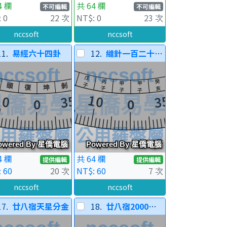
4 欄
共 64 欄
不可編輯
不可編輯
 0
22 次
NT$: 0
23 次
nccsoft
nccsoft
11.
易經六十四卦
12.
縫針一百二十龍分金
4 欄
共 64 欄
提供編輯
提供編輯
 60
20 次
NT$: 60
7 次
nccsoft
nccsoft
17.
廿八宿天星分金
18.
廿八宿2000年春分宿度