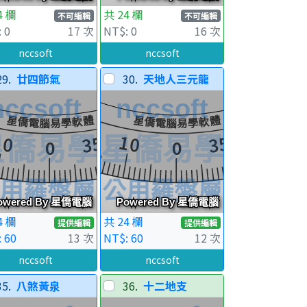
4 欄
共 24 欄
不可編輯
不可編輯
 0
17 次
NT$: 0
16 次
nccsoft
nccsoft
29.
廿四節氣
30.
天地人三元龍
4 欄
共 24 欄
提供編輯
提供編輯
 60
13 次
NT$: 60
12 次
nccsoft
nccsoft
35.
八煞黃泉
36.
十二地支