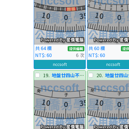
共 64 欄
共 60 欄
提供編輯
提
NT$: 60
6 次
NT$: 60
nccsoft
nccsoft
19.
地盤廿四山不分陰陽
20.
地盤廿四山分部分陰陽-比