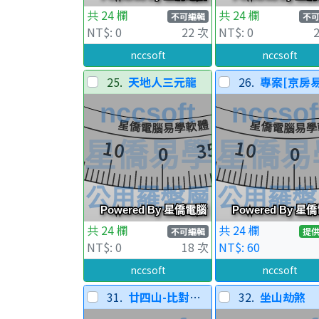
共 24 欄
共 24 欄
不可編輯
不
NT$: 0
22 次
NT$: 0
nccsoft
nccsoft
25.
天地人三元龍
26.
專案[京房易]-層
共 24 欄
共 24 欄
不可編輯
提
NT$: 0
18 次
NT$: 60
nccsoft
nccsoft
31.
廿四山-比對層(可調整)
32.
坐山劫煞