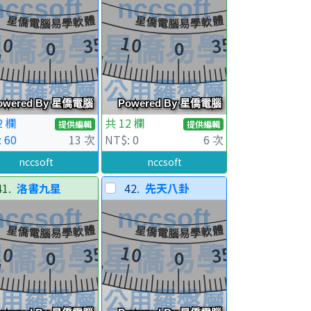
2 欄
共 12 欄
提供編輯
提供編輯
 60
13 次
NT$: 0
6 次
nccsoft
nccsoft
41.
洛書九星
42.
先天八卦