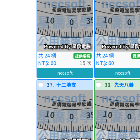
共 24 欄
共 24 欄
提供編輯
提
NT$: 60
15 次
NT$: 60
nccsoft
nccsoft
37.
十二地支
38.
先天八卦