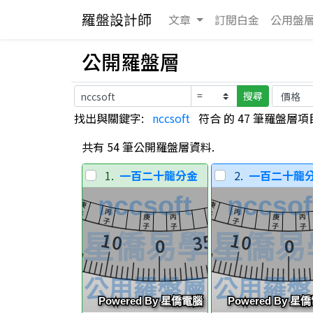
羅盤設計師
文章
訂閱白金
公用
盤
公開羅盤層
搜尋
找出與關鍵字:
nccsoft
符合 的 47 筆羅盤層項目
共有 54 筆公開羅盤層資料.
1.
一百二十龍分金
2.
一百二十龍