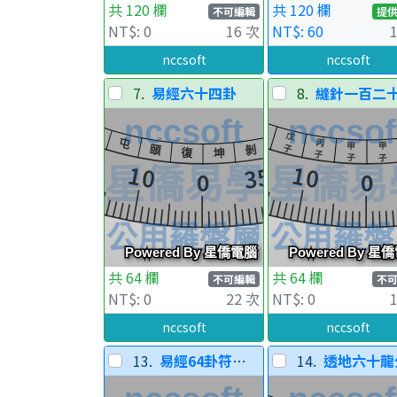
共 120 欄
共 120 欄
不可編輯
提
NT$: 0
16 次
NT$: 60
nccsoft
nccsoft
7.
易經六十四卦
8.
縫針一百二十龍分
共 64 欄
共 64 欄
不可編輯
不
NT$: 0
22 次
NT$: 0
nccsoft
nccsoft
13.
易經64卦符號(直排)
14.
透地六十龍