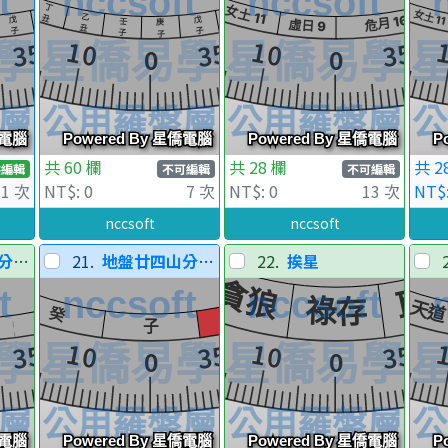
共 60 欄
共 28 欄
共 2
供編輯
不可編輯
不可編輯
1 次
NT$: 0
7 次
NT$: 0
13 次
NT$:
nccsoft
nccsoft
對層
21.
地盤廿四山分陰陽
22.
挨星