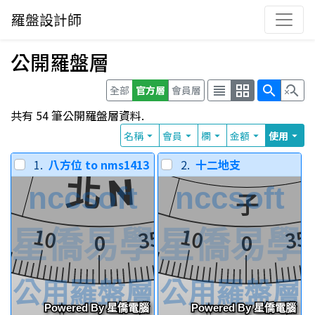
羅盤設計師
公開羅盤層
view_headline
grid_view
search
search_off
全部
官方層
會員層
共有 54 筆公開羅盤層資料.
名稱
會員
欄
金額
使用
arrow_drop_down
arrow_drop_down
arrow_drop_down
arrow_drop_down
arrow_drop_down
1.
八方位 to nms1413
2.
十二地支