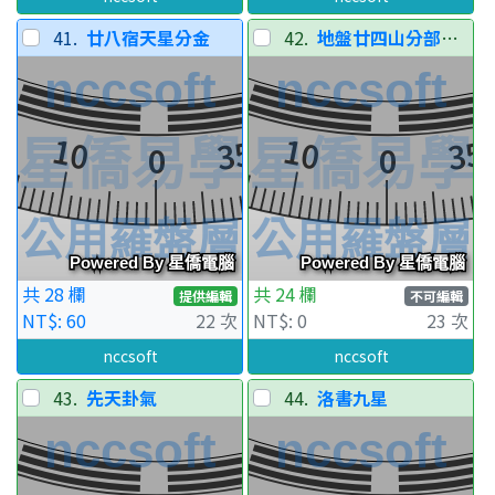
41.
廿八宿天星分金
42.
地盤廿四山分部分陰陽-比對層
共 28 欄
共 24 欄
提供編輯
不可編輯
NT$: 60
22 次
NT$: 0
23 次
nccsoft
nccsoft
43.
先天卦氣
44.
洛書九星